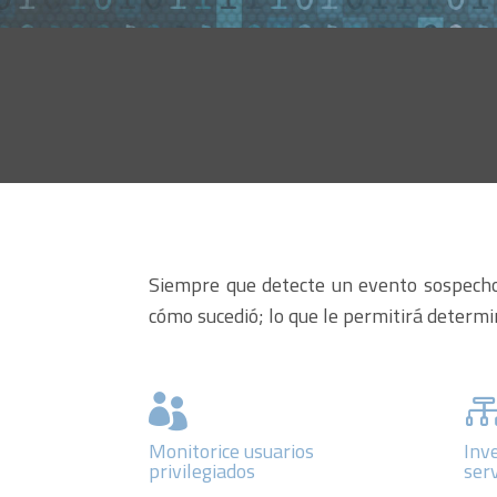
Siempre que detecte un evento sospechos
cómo sucedió; lo que le permitirá determin

Monitorice usuarios
Inv
privilegiados
serv