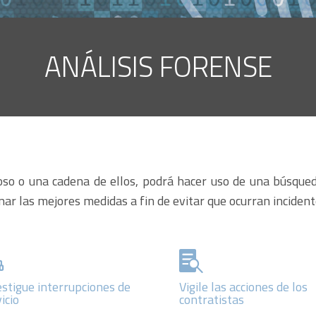
ANÁLISIS FORENSE
o o una cadena de ellos, podrá hacer uso de una búsqueda
ar las mejores medidas a fin de evitar que ocurran incidente


estigue interrupciones de
Vigile las acciones de los
icio
contratistas